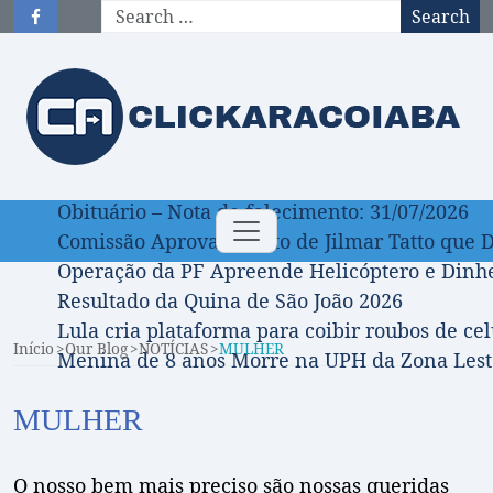
Search
Obituário – Nota de falecimento: 31/07/2026
Toggle
Comissão Aprova Projeto de Jilmar Tatto que D
navigation
Operação da PF Apreende Helicóptero e Dinh
Resultado da Quina de São João 2026
Lula cria plataforma para coibir roubos de cel
Início
Our Blog
NOTÍCIAS
MULHER
Menina de 8 anos Morre na UPH da Zona Leste
MULHER
O nosso bem mais preciso são nossas queridas