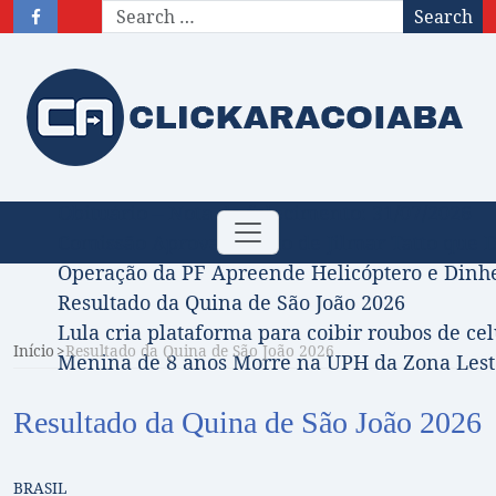
Search
Obituário – Nota de falecimento: 31/07/2026
Toggle
Comissão Aprova Projeto de Jilmar Tatto que D
navigation
Operação da PF Apreende Helicóptero e Dinh
Resultado da Quina de São João 2026
Lula cria plataforma para coibir roubos de cel
Início
Resultado da Quina de São João 2026
Menina de 8 anos Morre na UPH da Zona Leste
Resultado da Quina de São João 2026
BRASIL