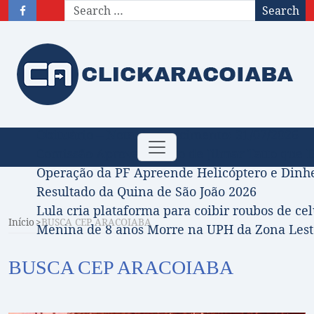
Search
Obituário – Nota de falecimento: 31/07/2026
Toggle
Comissão Aprova Projeto de Jilmar Tatto que D
navigation
Operação da PF Apreende Helicóptero e Dinh
Resultado da Quina de São João 2026
Lula cria plataforma para coibir roubos de cel
Início
BUSCA CEP ARACOIABA
Menina de 8 anos Morre na UPH da Zona Leste
BUSCA CEP ARACOIABA