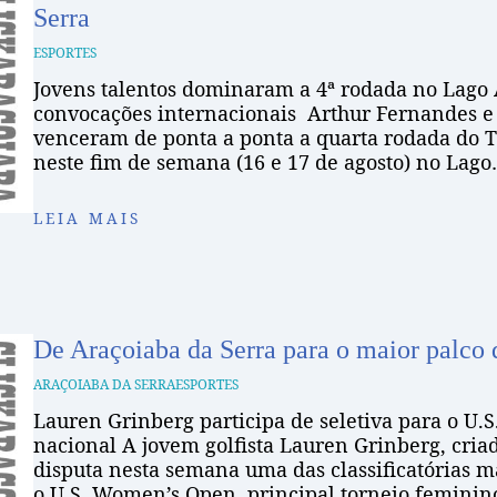
Serra
ESPORTES
Jovens talentos dominaram a 4ª rodada no Lago 
convocações internacionais Arthur Fernandes e
venceram de ponta a ponta a quarta rodada do To
neste fim de semana (16 e 17 de agosto) no Lag
LEIA MAIS
De Araçoiaba da Serra para o maior palco 
ARAÇOIABA DA SERRA
ESPORTES
Lauren Grinberg participa de seletiva para o U.
nacional A jovem golfista Lauren Grinberg, criad
disputa nesta semana uma das classificatórias ma
o U.S. Women’s Open, principal torneio femini