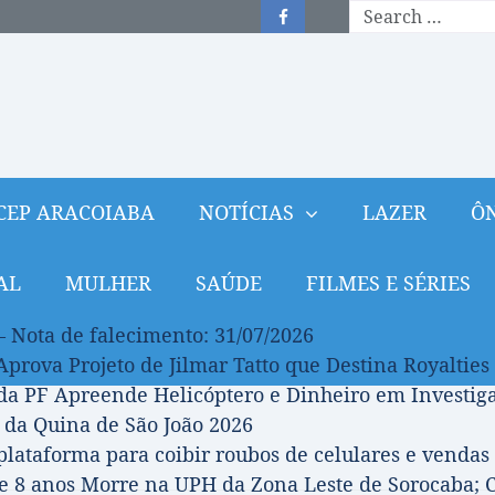
CEP ARACOIABA
NOTÍCIAS
LAZER
ÔN
AL
MULHER
SAÚDE
FILMES E SÉRIES
– Nota de falecimento: 31/07/2026
prova Projeto de Jilmar Tatto que Destina Royalties
da PF Apreende Helicóptero e Dinheiro em Investi
 da Quina de São João 2026
 plataforma para coibir roubos de celulares e vendas 
 8 anos Morre na UPH da Zona Leste de Sorocaba; C