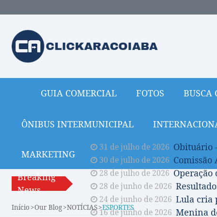
GUIA COMERCIAL
FOTOS
BUSCA 
ÔNIBUS INTERMUNICIPAL
INTERNACION
Obituário 
31 de julho de 2026
MARKETING
Comissão A
30 de julho de 2026
Operação 
28 de julho de 2026
Breaking
Resultado
28 de junho de 2026
News
Lula cria
24 de junho de 2026
Início
Our Blog
NOTÍCIAS
ESPORTES
Menina de
16 de junho de 2026