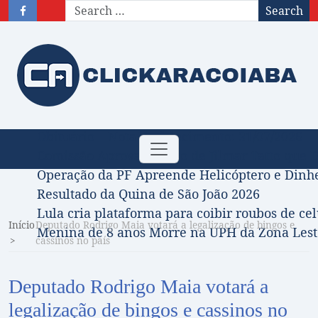
Search
Obituário – Nota de falecimento: 31/07/2026
Toggle
Comissão Aprova Projeto de Jilmar Tatto que D
navigation
Operação da PF Apreende Helicóptero e Dinh
Resultado da Quina de São João 2026
Lula cria plataforma para coibir roubos de cel
Início
Deputado Rodrigo Maia votará a legalização de bingos e
Menina de 8 anos Morre na UPH da Zona Leste
cassinos no país
Deputado Rodrigo Maia votará a
legalização de bingos e cassinos no