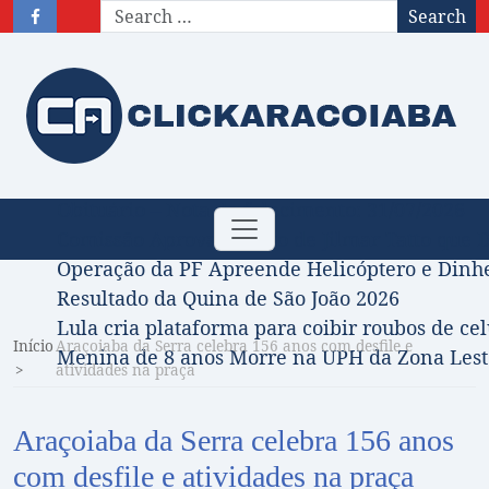
Search
Obituário – Nota de falecimento: 31/07/2026
Toggle
Comissão Aprova Projeto de Jilmar Tatto que D
navigation
Operação da PF Apreende Helicóptero e Dinh
Resultado da Quina de São João 2026
Lula cria plataforma para coibir roubos de cel
Início
Araçoiaba da Serra celebra 156 anos com desfile e
Menina de 8 anos Morre na UPH da Zona Leste
atividades na praça
Araçoiaba da Serra celebra 156 anos
com desfile e atividades na praça