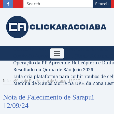
Search
Obituário – Nota de falecimento: 31/07/2026
Toggle
Comissão Aprova Projeto de Jilmar Tatto que D
navigation
Operação da PF Apreende Helicóptero e Dinh
Resultado da Quina de São João 2026
Lula cria plataforma para coibir roubos de cel
Início
Nota de Falecimento de Sarapuí 12/09/24
Menina de 8 anos Morre na UPH da Zona Leste
Nota de Falecimento de Sarapuí
12/09/24