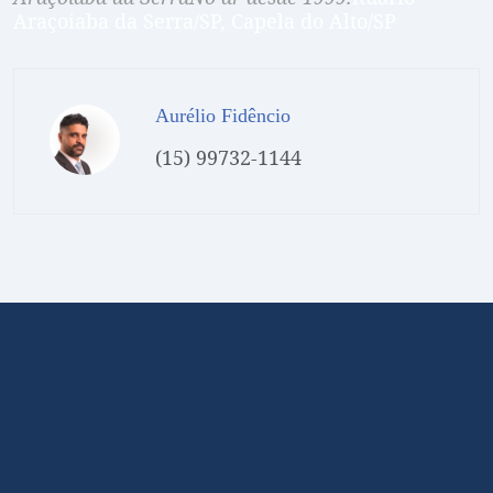
Araçoiaba da Serra/SP, Capela do Alto/SP
Aurélio Fidêncio
(15) 99732-1144