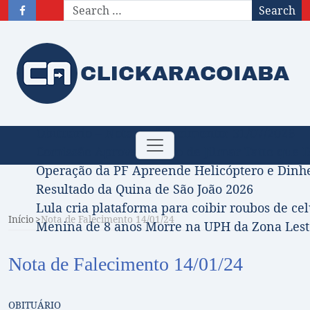
Search
Obituário – Nota de falecimento: 31/07/2026
Toggle
Comissão Aprova Projeto de Jilmar Tatto que D
navigation
Operação da PF Apreende Helicóptero e Dinh
Resultado da Quina de São João 2026
Lula cria plataforma para coibir roubos de cel
Início
Nota de Falecimento 14/01/24
Menina de 8 anos Morre na UPH da Zona Leste
Nota de Falecimento 14/01/24
OBITUÁRIO