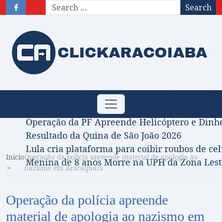
Search
Obituário – Nota de falecimento: 31/07/2026
Toggle
Comissão Aprova Projeto de Jilmar Tatto que D
navigation
Operação da PF Apreende Helicóptero e Dinh
Resultado da Quina de São João 2026
Lula cria plataforma para coibir roubos de cel
Início
Operação da polícia apreende material de apologia ao
Menina de 8 anos Morre na UPH da Zona Leste
nazismo em Araraquara
Operação da polícia apreende
material de apologia ao nazismo em