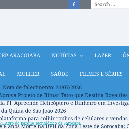
CEP ARACOIABA
NOTÍCIAS
LAZER
ÔN
AL
MULHER
SAÚDE
FILMES E SÉRIES
– Nota de falecimento: 31/07/2026
prova Projeto de Jilmar Tatto que Destina Royalties
da PF Apreende Helicóptero e Dinheiro em Investi
 da Quina de São João 2026
 plataforma para coibir roubos de celulares e vendas 
 APL Agro do Parque Tecnológico de Sorocaba
 8 anos Morre na UPH da Zona Leste de Sorocaba; C