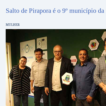
Salto de Pirapora é o 9º município d
MULHER