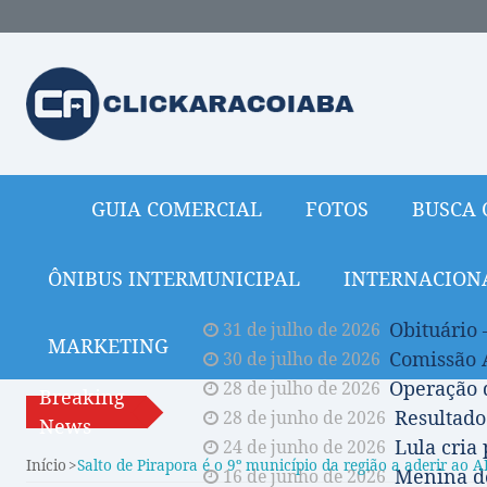
GUIA COMERCIAL
FOTOS
BUSCA 
ÔNIBUS INTERMUNICIPAL
INTERNACION
Obituário 
31 de julho de 2026
MARKETING
Comissão A
30 de julho de 2026
Operação 
28 de julho de 2026
Breaking
Resultado
28 de junho de 2026
News
Lula cria
24 de junho de 2026
Início
Salto de Pirapora é o 9º município da região a aderir ao
Menina de
16 de junho de 2026