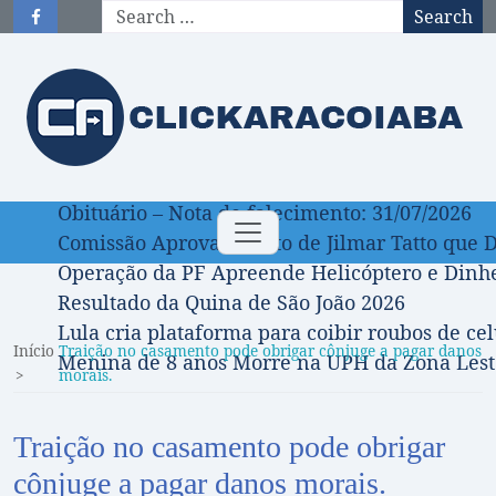
Search
Obituário – Nota de falecimento: 31/07/2026
Toggle
Comissão Aprova Projeto de Jilmar Tatto que D
navigation
Operação da PF Apreende Helicóptero e Dinh
Resultado da Quina de São João 2026
Lula cria plataforma para coibir roubos de cel
Início
Traição no casamento pode obrigar cônjuge a pagar danos
Menina de 8 anos Morre na UPH da Zona Leste
morais.
Traição no casamento pode obrigar
cônjuge a pagar danos morais.