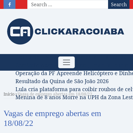
Search
Obituário – Nota de falecimento: 31/07/2026
Toggle
Comissão Aprova Projeto de Jilmar Tatto que D
navigation
Operação da PF Apreende Helicóptero e Dinh
Resultado da Quina de São João 2026
Lula cria plataforma para coibir roubos de cel
Início
Vagas de emprego abertas em 18/08/22
Menina de 8 anos Morre na UPH da Zona Leste
Vagas de emprego abertas em
18/08/22