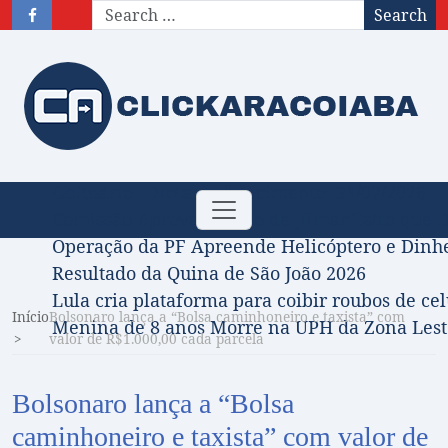
Search
Obituário – Nota de falecimento: 31/07/2026
Toggle
Comissão Aprova Projeto de Jilmar Tatto que D
navigation
Operação da PF Apreende Helicóptero e Dinh
Resultado da Quina de São João 2026
Lula cria plataforma para coibir roubos de cel
Início
Bolsonaro lança a “Bolsa caminhoneiro e taxista” com
Menina de 8 anos Morre na UPH da Zona Leste
valor de R$1.000,00 cada parcela
Bolsonaro lança a “Bolsa
caminhoneiro e taxista” com valor de