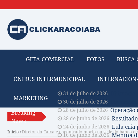
GUIA COMERCIAL
FOTOS
BUSCA 
ÔNIBUS INTERMUNICIPAL
INTERNACION
Obituário 
31 de julho de 2026
MARKETING
Comissão A
30 de julho de 2026
Operação 
28 de julho de 2026
Breaking
Resultado
28 de junho de 2026
News
Lula cria
24 de junho de 2026
Início
Diretor da Caixa é encontrado morto na sede do banco em
Menina de
16 de junho de 2026