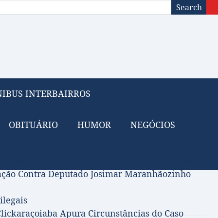
Search
IBUS INTERBAIRROS
OBITUÁRIO
HUMOR
NEGÓCIOS
 do Petróleo para Financiar Tarifa Zero no Transport
gação Contra Deputado Josimar Maranhãozinho
ilegais
lickaraçoiaba Apura Circunstâncias do Caso