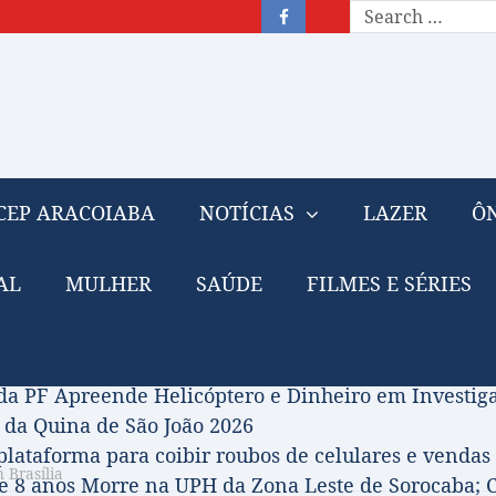
CEP ARACOIABA
NOTÍCIAS
LAZER
ÔN
AL
MULHER
SAÚDE
FILMES E SÉRIES
– Nota de falecimento: 31/07/2026
prova Projeto de Jilmar Tatto que Destina Royalties
da PF Apreende Helicóptero e Dinheiro em Investi
 da Quina de São João 2026
 plataforma para coibir roubos de celulares e vendas 
 Brasília
 8 anos Morre na UPH da Zona Leste de Sorocaba; C