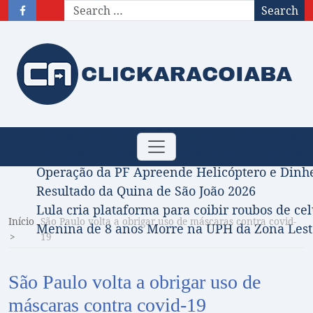
Search
Obituário – Nota de falecimento: 31/07/2026
Toggle
Comissão Aprova Projeto de Jilmar Tatto que D
navigation
Operação da PF Apreende Helicóptero e Dinh
Resultado da Quina de São João 2026
Lula cria plataforma para coibir roubos de cel
Início
São Paulo volta a obrigar uso de máscaras contra covid-
Menina de 8 anos Morre na UPH da Zona Leste
19
São Paulo volta a obrigar uso de
máscaras contra covid-19