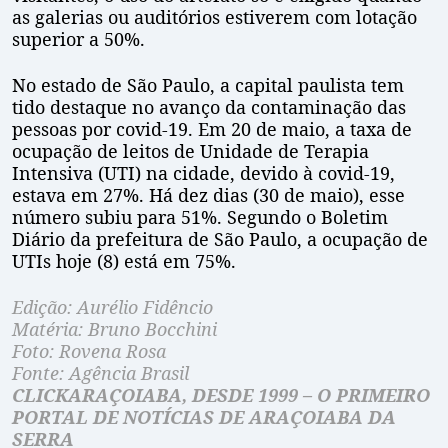
as galerias ou auditórios estiverem com lotação
superior a 50%.
No estado de São Paulo, a capital paulista tem
tido destaque no avanço da contaminação das
pessoas por covid-19. Em 20 de maio, a taxa de
ocupação de leitos de Unidade de Terapia
Intensiva (UTI) na cidade, devido à covid-19,
estava em 27%. Há dez dias (30 de maio), esse
número subiu para 51%. Segundo o Boletim
Diário da prefeitura de São Paulo, a ocupação de
UTIs hoje (8) está em 75%.
Edição: Aurélio Fidêncio
Matéria: Bruno Bocchini
Foto: Rovena Rosa
Fonte: Agência Brasil
CLICKARAÇOIABA, DESDE 1999 – O PRIMEIRO
PORTAL DE NOTÍCIAS DE ARAÇOIABA DA
SERRA