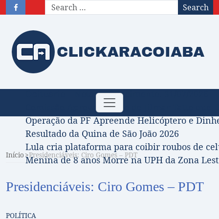
Search
Obituário – Nota de falecimento: 31/07/2026
Toggle
Comissão Aprova Projeto de Jilmar Tatto que D
navigation
Operação da PF Apreende Helicóptero e Dinh
Resultado da Quina de São João 2026
Lula cria plataforma para coibir roubos de cel
Início
Presidenciáveis: Ciro Gomes – PDT
Menina de 8 anos Morre na UPH da Zona Leste
Presidenciáveis: Ciro Gomes – PDT
POLÍTICA