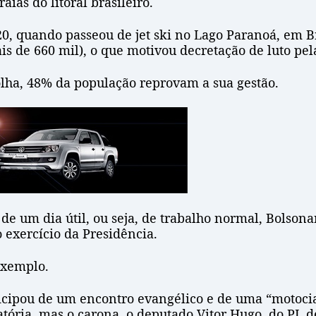
ias do litoral brasileiro.
0, quando passeou de jet ski no Lago Paranoá, em B
is de 660 mil), o que motivou decretação de luto pela
lha, 48% da população reprovam a sua gestão.
r de um dia útil, ou seja, de trabalho normal, Bolso
exercício da Presidência.
 exemplo.
ticipou de um encontro evangélico e de uma “motoci
atória, mas o carona, o deputado Vitor Hugo, do PL d