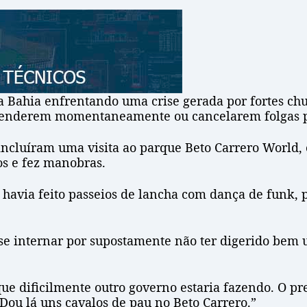
 Bahia enfrentando uma crise gerada por fortes ch
penderem momentaneamente ou cancelarem folgas p
, incluíram uma visita ao parque Beto Carrero World
os e fez manobras.
havia feito passeios de lancha com dança de funk, p
 se internar por supostamente não ter digerido bem 
 que dificilmente outro governo estaria fazendo. O p
. Dou lá uns cavalos de pau no Beto Carrero.”