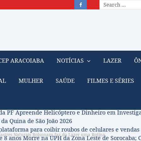
CEP ARACOIABA
NOTÍCIAS
LAZER
ÔN
AL
MULHER
SAÚDE
FILMES E SÉRIES
– Nota de falecimento: 31/07/2026
prova Projeto de Jilmar Tatto que Destina Royalties
da PF Apreende Helicóptero e Dinheiro em Investi
 da Quina de São João 2026
 plataforma para coibir roubos de celulares e vendas 
astres Naturais Bolsonaro faz do Lazer uma Rotina.
 8 anos Morre na UPH da Zona Leste de Sorocaba; C