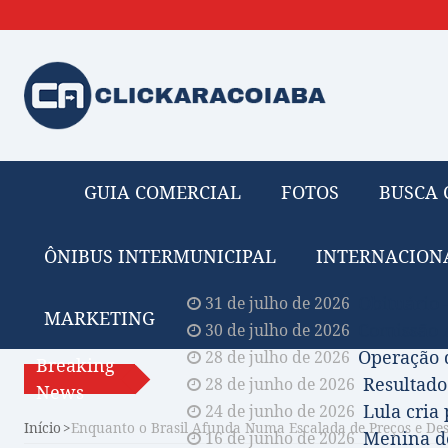
GUIA COMERCIAL
FOTOS
BUSCA 
ÔNIBUS INTERMUNICIPAL
INTERNACION
Obituário 
31 de julho de 2026
MARKETING
Comissão A
30 de julho de 2026
Operação 
28 de julho de 2026
Breaking
Resultado
28 de junho de 2026
News
Lula cria
24 de junho de 2026
Início
Enquanto o Brasil Afunda Numa Escalada de Preços e Des
Menina de
16 de junho de 2026