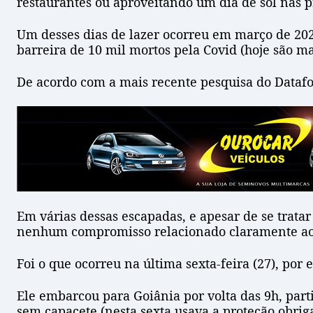
restaurantes ou aproveitando um dia de sol nas pra
Um desses dias de lazer ocorreu em março de 202
barreira de 10 mil mortos pela Covid (hoje são ma
De acordo com a mais recente pesquisa do Datafo
Em várias dessas escapadas, e apesar de se trata
nenhum compromisso relacionado claramente ao 
Foi o que ocorreu na última sexta-feira (27), por
Ele embarcou para Goiânia por volta das 9h, par
sem capacete (nesta sexta usava a proteção obrig