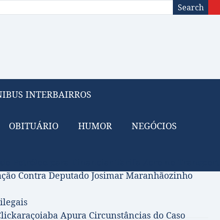
Search
IBUS INTERBAIRROS
OBITUÁRIO
HUMOR
NEGÓCIOS
 do Petróleo para Financiar Tarifa Zero no Transport
gação Contra Deputado Josimar Maranhãozinho
ilegais
lickaraçoiaba Apura Circunstâncias do Caso