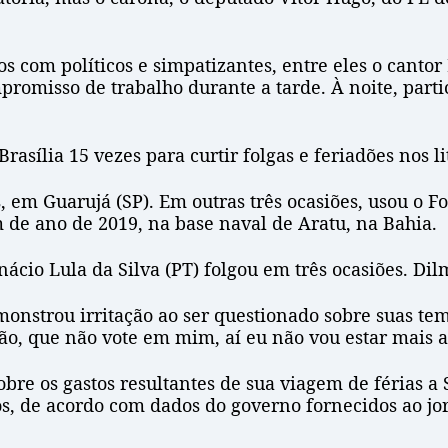
 com políticos e simpatizantes, entre eles o cantor L
misso de trabalho durante a tarde. À noite, partic
asília 15 vezes para curtir folgas e feriadões nos li
 em Guarujá (SP). Em outras três ocasiões, usou o F
im de ano de 2019, na base naval de Aratu, na Bahia.
cio Lula da Silva (PT) folgou em três ocasiões. Dilm
onstrou irritação ao ser questionado sobre suas tem
ição, que não vote em mim, aí eu não vou estar mais a
bre os gastos resultantes de sua viagem de férias a 
s, de acordo com dados do governo fornecidos ao jo