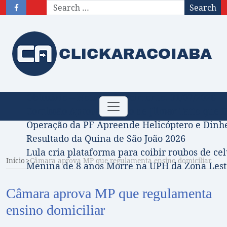
Search
Obituário – Nota de falecimento: 31/07/2026
Toggle
Comissão Aprova Projeto de Jilmar Tatto que D
navigation
Operação da PF Apreende Helicóptero e Dinh
Resultado da Quina de São João 2026
Lula cria plataforma para coibir roubos de cel
Início
Câmara aprova MP que regulamenta ensino domiciliar
Menina de 8 anos Morre na UPH da Zona Leste
Câmara aprova MP que regulamenta
ensino domiciliar