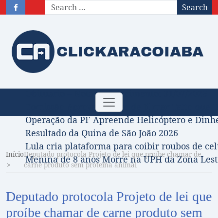
Search
Obituário – Nota de falecimento: 31/07/2026
Toggle
Comissão Aprova Projeto de Jilmar Tatto que D
navigation
Operação da PF Apreende Helicóptero e Dinh
Resultado da Quina de São João 2026
Lula cria plataforma para coibir roubos de cel
Início
Deputado protocola Projeto de lei que proíbe chamar de
Menina de 8 anos Morre na UPH da Zona Leste
carne produto sem proteína animal
Deputado protocola Projeto de lei que
proíbe chamar de carne produto sem