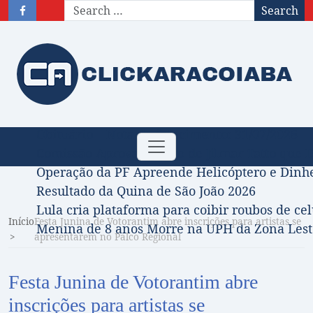
Search
Obituário – Nota de falecimento: 31/07/2026
Toggle
Comissão Aprova Projeto de Jilmar Tatto que D
navigation
Operação da PF Apreende Helicóptero e Dinh
Resultado da Quina de São João 2026
Lula cria plataforma para coibir roubos de cel
Início
Festa Junina de Votorantim abre inscrições para artistas se
Menina de 8 anos Morre na UPH da Zona Leste
apresentarem no Palco Regional
Festa Junina de Votorantim abre
inscrições para artistas se