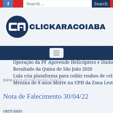
Search
Obituário – Nota de falecimento: 31/07/2026
Toggle
Comissão Aprova Projeto de Jilmar Tatto que D
navigation
Operação da PF Apreende Helicóptero e Dinh
Resultado da Quina de São João 2026
Lula cria plataforma para coibir roubos de cel
Início
Nota de Falecimento 30/04/22
Menina de 8 anos Morre na UPH da Zona Leste
Nota de Falecimento 30/04/22
OBITUÁRIO