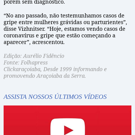
porém sem diagnóstico.
“No ano passado, não testemunhamos casos de
gripe entre mulheres grávidas ou parturientes”,
disse Vizhnitser. “Hoje, estamos vendo casos de
coronavírus e gripe que estão começando a
aparecer”, acrescentou.
Edição: Aurélio Fidêncio
Fonte: Folhapress
Clickaraçoiaba, Desde 1999 informando e
promovendo Araçoiaba da Serra.
ASSISTA NOSSOS ÚLTIMOS VÍDEOS