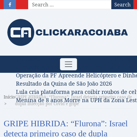
Search
Obituário – Nota de falecimento: 31/07/2026
Toggle
Comissão Aprova Projeto de Jilmar Tatto que D
navigation
Operação da PF Apreende Helicóptero e Dinh
Resultado da Quina de São João 2026
Lula cria plataforma para coibir roubos de cel
Início
GRIPE HIBRIDA: “Flurona”: Israel detecta primeiro caso de
Menina de 8 anos Morre na UPH da Zona Leste
dupla infecção por Covid e gripe
GRIPE HIBRIDA: “Flurona”: Israel
detecta primeiro caso de dupla