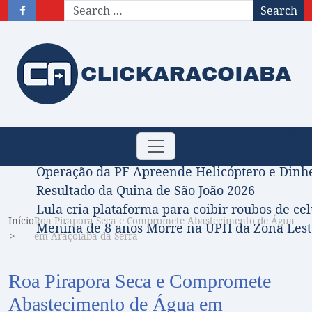
Search
Obituário – Nota de falecimento: 31/07/2026
Toggle
Comissão Aprova Projeto de Jilmar Tatto que D
navigation
Operação da PF Apreende Helicóptero e Dinh
Resultado da Quina de São João 2026
Lula cria plataforma para coibir roubos de cel
Início
Roa Pirapora Seca e Compromete Abastecimento de Água
Menina de 8 anos Morre na UPH da Zona Leste
em Araçoiaba da Serra
Roa Pirapora Seca e Compromete
Abastecimento de Água em