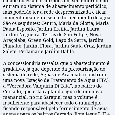
cidade ou estão localizados em seu entorno não
entram no sistema de abastecimento periódico,
mas poderão ter a rede despressurizada e ficar
momentaneamente sem o fornecimento de água.
São os seguintes: Centro, Maria da Gloria, Maria
Paula Esposito, Jardim Ercilia, Jardim Laura,
Jardim Nogueira, Terras de San Felipe, Nova
Araçoiaba, Green Gold, Lago da Serra, Jardim
Planalto, Jardim Flora, Jardim Santa Cruz, Jardim
Salete, Perlamar e Jardim Dalila.
A concessionária ressalta que o abastecimento é
gradativo, já que depende da pressurização do
sistema de rede, Águas de Araçoiaba construiu
uma nova Estação de Tratamento de Água (ETA),
a “Vereadora Valquiria Di Tata”, no bairro do
Cercado, que está captando água de um novo
manancial, no rio Sarapuí, mas o volume é
insuficiente para abastecer todo o município,
ficando responsável pelo fornecimento de água
apenas para os bairros Cercado, Bom Jesus I, II e