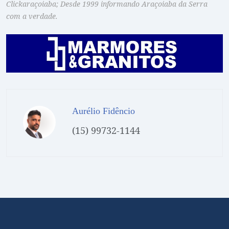
Clickaraçoiaba; Desde 1999 informando Araçoiaba da Serra
com a verdade.
Aurélio Fidêncio
(15) 99732-1144