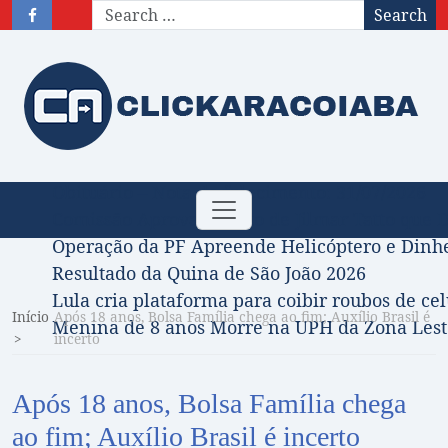
Search
Obituário – Nota de falecimento: 31/07/2026
Toggle
Comissão Aprova Projeto de Jilmar Tatto que D
navigation
Operação da PF Apreende Helicóptero e Dinh
Resultado da Quina de São João 2026
Lula cria plataforma para coibir roubos de cel
Início
Após 18 anos, Bolsa Família chega ao fim; Auxílio Brasil é
Menina de 8 anos Morre na UPH da Zona Leste
incerto
Após 18 anos, Bolsa Família chega
ao fim; Auxílio Brasil é incerto