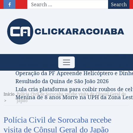
Search
Obituário – Nota de falecimento: 31/07/2026
Toggle
Comissão Aprova Projeto de Jilmar Tatto que D
navigation
Operação da PF Apreende Helicóptero e Dinh
Resultado da Quina de São João 2026
Lula cria plataforma para coibir roubos de cel
Início
Polícia Civil de Sorocaba recebe visita de Cônsul Geral do
Menina de 8 anos Morre na UPH da Zona Leste
Japão
Polícia Civil de Sorocaba recebe
visita de Cônsul Geral do Japão