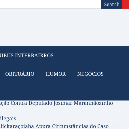
Search
IBUS INTERBAIRROS
OBITUÁRIO
HUMOR
NEGÓCIOS
 do Petróleo para Financiar Tarifa Zero no Transport
gação Contra Deputado Josimar Maranhãozinho
ilegais
lickaraçoiaba Apura Circunstâncias do Caso