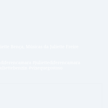
uliette Bença, Músicas da Juliette Freire
diferencamara #juliettediferencamara
juliettebenzin #vixequegostoso