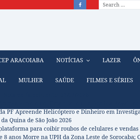
CEP ARACOIABA
NOTÍCIAS
LAZER
ÔN
AL
MULHER
SAÚDE
FILMES E SÉRIES
– Nota de falecimento: 31/07/2026
prova Projeto de Jilmar Tatto que Destina Royalties
da PF Apreende Helicóptero e Dinheiro em Investi
 da Quina de São João 2026
 plataforma para coibir roubos de celulares e vendas 
 8 anos Morre na UPH da Zona Leste de Sorocaba; C