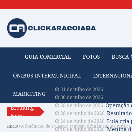
GUIA COMERCIAL
FOTOS
BUSCA 
ÔNIBUS INTERMUNICIPAL
INTERNACION
Obituário 
31 de julho de 2026
MARKETING
Comissão A
30 de julho de 2026
Operação 
28 de julho de 2026
Breaking
Resultado
28 de junho de 2026
News
Lula cria
24 de junho de 2026
Início
A fenômeno da TV agora também é fenômeno na música
Menina de
16 de junho de 2026