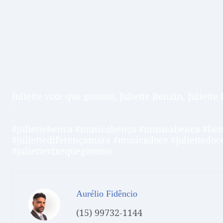
Juliette vixe que gostoso, Juliette Benzin, Juliette
.
.
#juliettebenca #musicabença #musicabenca #ben
#juliettediferençamara #musicadoce #juliettedoce
#juliettevixequegostoso
Aurélio Fidêncio
(15) 99732-1144