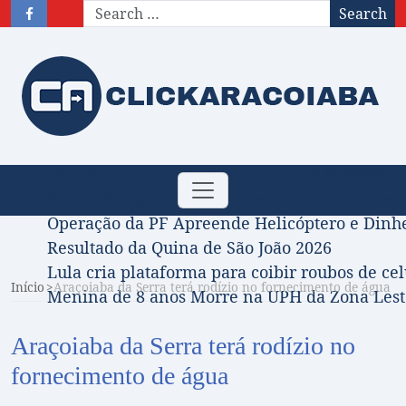
Search
Obituário – Nota de falecimento: 31/07/2026
Toggle
Comissão Aprova Projeto de Jilmar Tatto que D
navigation
Operação da PF Apreende Helicóptero e Dinh
Resultado da Quina de São João 2026
Lula cria plataforma para coibir roubos de cel
Início
Araçoiaba da Serra terá rodízio no fornecimento de água
Menina de 8 anos Morre na UPH da Zona Leste
Araçoiaba da Serra terá rodízio no
fornecimento de água