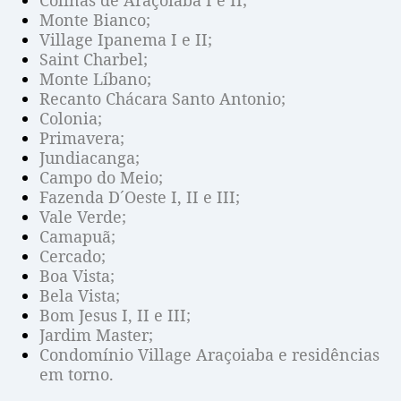
Colinas de Araçoiaba I e II;
Monte Bianco;
Village Ipanema I e II;
Saint Charbel;
Monte Líbano;
Recanto Chácara Santo Antonio;
Colonia;
Primavera;
Jundiacanga;
Campo do Meio;
Fazenda D´Oeste I, II e III;
Vale Verde;
Camapuã;
Cercado;
Boa Vista;
Bela Vista;
Bom Jesus I, II e III;
Jardim Master;
Condomínio Village Araçoiaba e residências
em torno.