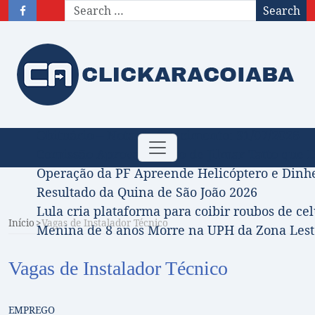
Search
Obituário – Nota de falecimento: 31/07/2026
Toggle
Comissão Aprova Projeto de Jilmar Tatto que D
navigation
Operação da PF Apreende Helicóptero e Dinh
Resultado da Quina de São João 2026
Lula cria plataforma para coibir roubos de cel
Início
Vagas de Instalador Técnico
Menina de 8 anos Morre na UPH da Zona Leste
Vagas de Instalador Técnico
EMPREGO