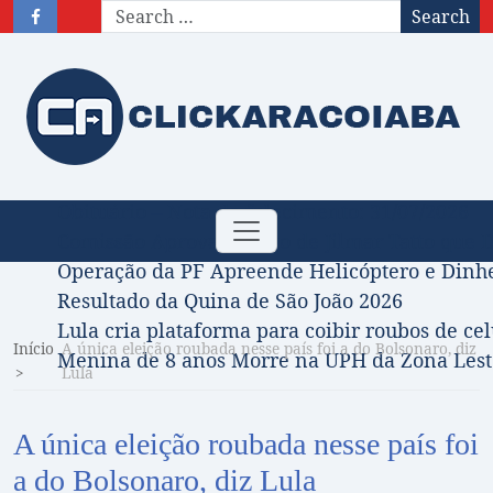
Search
Obituário – Nota de falecimento: 31/07/2026
Toggle
Comissão Aprova Projeto de Jilmar Tatto que D
navigation
Operação da PF Apreende Helicóptero e Dinh
Resultado da Quina de São João 2026
Lula cria plataforma para coibir roubos de cel
Início
A única eleição roubada nesse país foi a do Bolsonaro, diz
Menina de 8 anos Morre na UPH da Zona Leste
Lula
A única eleição roubada nesse país foi
a do Bolsonaro, diz Lula