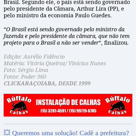
Brasil. Segundo ele, o país está sendo governado
pelo presidente da Câmara, Arthur Lira (PP), e
pelo ministro da economia Paulo Guedes.
“
O Brasil está sendo governado pelo ministro da
fazenda e pelo presidente da câmara, que não tem
projeto para o Brasil a não ser vender
“, finalizou.
Edição: Aurélio Fidêncio
Matéria: Vitória Queiroz/ Vinícius Nunes
Foto: Sérgio Lima
Fonte: Poder 360
CLICKARAÇOIABA, DESDE 1999
💥 Queremos uma solução! Cadê a prefeitura?