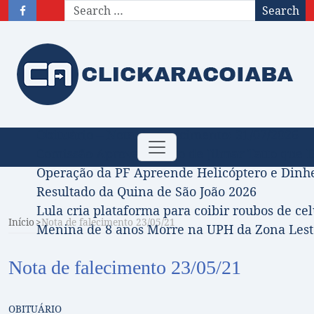
Search
Obituário – Nota de falecimento: 31/07/2026
Toggle
Comissão Aprova Projeto de Jilmar Tatto que D
navigation
Operação da PF Apreende Helicóptero e Dinh
Resultado da Quina de São João 2026
Lula cria plataforma para coibir roubos de cel
Início
Nota de falecimento 23/05/21
Menina de 8 anos Morre na UPH da Zona Leste
Nota de falecimento 23/05/21
OBITUÁRIO