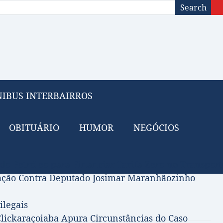
Search
IBUS INTERBAIRROS
OBITUÁRIO
HUMOR
NEGÓCIOS
 do Petróleo para Financiar Tarifa Zero no Transport
gação Contra Deputado Josimar Maranhãozinho
ilegais
lickaraçoiaba Apura Circunstâncias do Caso