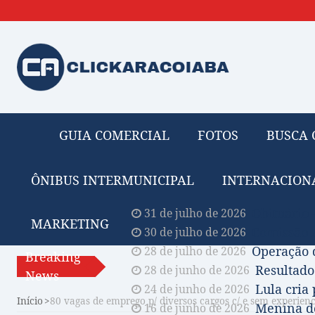
GUIA COMERCIAL
FOTOS
BUSCA 
ÔNIBUS INTERMUNICIPAL
INTERNACION
Obituário 
31 de julho de 2026
MARKETING
Comissão A
30 de julho de 2026
Operação 
28 de julho de 2026
Breaking
Resultado
28 de junho de 2026
News
Lula cria
24 de junho de 2026
Início
80 vagas de emprego p/ diversos cargos c/ e sem experienc
Menina de
16 de junho de 2026