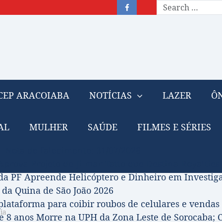
CEP ARACOIABA
NOTÍCIAS
LAZER
ÔN
AL
MULHER
SAÚDE
FILMES E SÉRIES
– Nota de falecimento: 31/07/2026
prova Projeto de Jilmar Tatto que Destina Royalties
da PF Apreende Helicóptero e Dinheiro em Investi
 da Quina de São João 2026
 plataforma para coibir roubos de celulares e vendas 
ia
 8 anos Morre na UPH da Zona Leste de Sorocaba; C