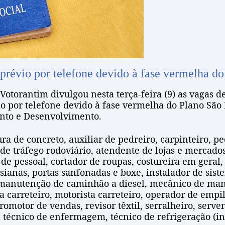
révio por telefone devido à fase vermelha do
otorantim divulgou nesta terça-feira (9) as vagas d
por telefone devido à fase vermelha do Plano São P
ento e Desenvolvimento.
ra de concreto, auxiliar de pedreiro, carpinteiro, p
e de tráfego rodoviário, atendente de lojas e mercado
 de pessoal, cortador de roupas, costureira em geral,
rsianas, portas sanfonadas e boxe, instalador de sis
anutenção de caminhão a diesel, mecânico de manu
ta carreteiro, motorista carreteiro, operador de emp
promotor de vendas, revisor têxtil, serralheiro, serve
, técnico de enfermagem, técnico de refrigeração (in