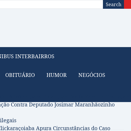
Search
IBUS INTERBAIRROS
OBITUÁRIO
HUMOR
NEGÓCIOS
 do Petróleo para Financiar Tarifa Zero no Transport
gação Contra Deputado Josimar Maranhãozinho
ilegais
lickaraçoiaba Apura Circunstâncias do Caso