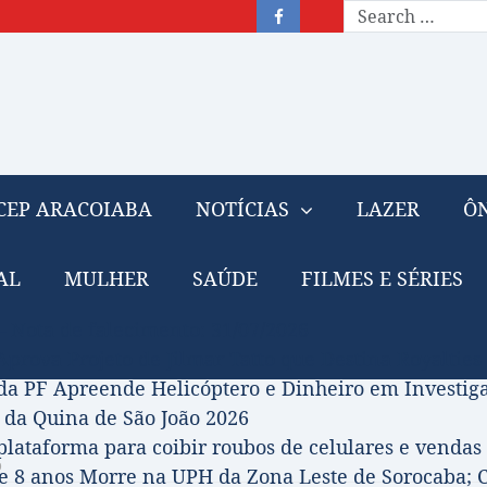
CEP ARACOIABA
NOTÍCIAS
LAZER
ÔN
AL
MULHER
SAÚDE
FILMES E SÉRIES
– Nota de falecimento: 31/07/2026
prova Projeto de Jilmar Tatto que Destina Royalties
da PF Apreende Helicóptero e Dinheiro em Investi
 da Quina de São João 2026
 plataforma para coibir roubos de celulares e vendas 
o
 8 anos Morre na UPH da Zona Leste de Sorocaba; C