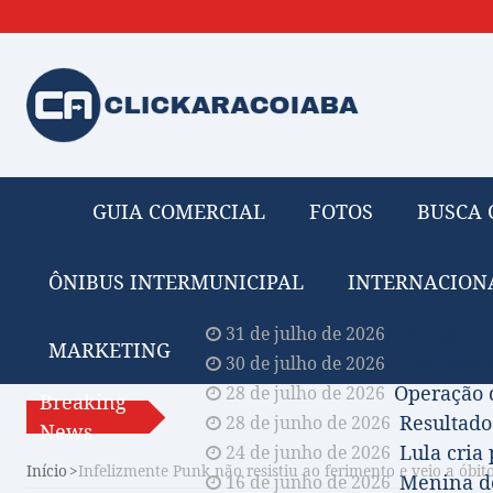
GUIA COMERCIAL
FOTOS
BUSCA 
ÔNIBUS INTERMUNICIPAL
INTERNACION
Obituário 
31 de julho de 2026
MARKETING
Comissão A
30 de julho de 2026
Operação 
28 de julho de 2026
Breaking
Resultado
28 de junho de 2026
News
Lula cria
24 de junho de 2026
Início
Infelizmente Punk não resistiu ao ferimento e veio a óbit
Menina de
16 de junho de 2026