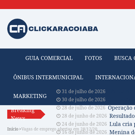
GUIA COMERCIAL
FOTOS
BUSCA 
ÔNIBUS INTERMUNICIPAL
INTERNACION
Obituário 
31 de julho de 2026
MARKETING
Comissão A
30 de julho de 2026
Operação 
28 de julho de 2026
Breaking
Resultado
28 de junho de 2026
News
Lula cria
24 de junho de 2026
Início
Vagas de emprego abertas em 28/12/20
Menina de
16 de junho de 2026