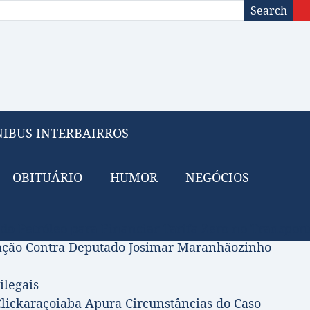
Search
IBUS INTERBAIRROS
OBITUÁRIO
HUMOR
NEGÓCIOS
 do Petróleo para Financiar Tarifa Zero no Transport
gação Contra Deputado Josimar Maranhãozinho
ilegais
lickaraçoiaba Apura Circunstâncias do Caso