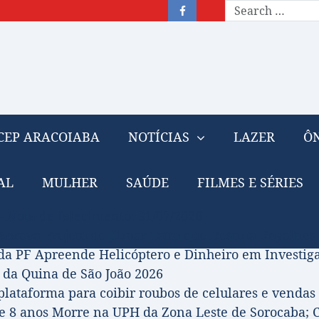
CEP ARACOIABA
NOTÍCIAS
LAZER
ÔN
AL
MULHER
SAÚDE
FILMES E SÉRIES
– Nota de falecimento: 31/07/2026
prova Projeto de Jilmar Tatto que Destina Royalties
da PF Apreende Helicóptero e Dinheiro em Investi
 da Quina de São João 2026
 plataforma para coibir roubos de celulares e vendas 
 8 anos Morre na UPH da Zona Leste de Sorocaba; C