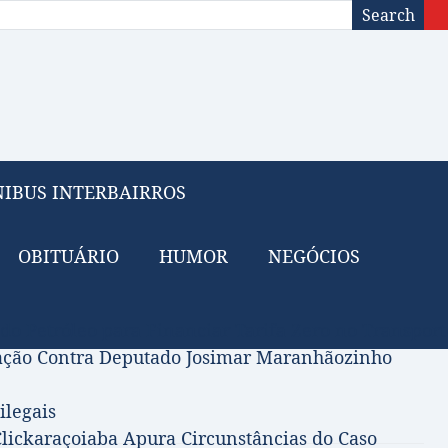
Search
IBUS INTERBAIRROS
OBITUÁRIO
HUMOR
NEGÓCIOS
 do Petróleo para Financiar Tarifa Zero no Transport
gação Contra Deputado Josimar Maranhãozinho
ilegais
lickaraçoiaba Apura Circunstâncias do Caso