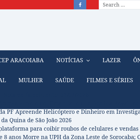
CEP ARACOIABA
NOTÍCIAS
LAZER
ÔN
AL
MULHER
SAÚDE
FILMES E SÉRIES
– Nota de falecimento: 31/07/2026
prova Projeto de Jilmar Tatto que Destina Royalties
da PF Apreende Helicóptero e Dinheiro em Investi
 da Quina de São João 2026
 plataforma para coibir roubos de celulares e vendas 
 8 anos Morre na UPH da Zona Leste de Sorocaba; C