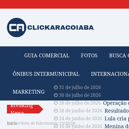
GUIA COMERCIAL
FOTOS
BUSCA 
ÔNIBUS INTERMUNICIPAL
INTERNACION
Obituário 
31 de julho de 2026
MARKETING
Comissão A
30 de julho de 2026
Operação 
28 de julho de 2026
Breaking
Resultado
28 de junho de 2026
News
Lula cria
24 de junho de 2026
Início
Nota de falecimento 13/10/20
Menina de
16 de junho de 2026