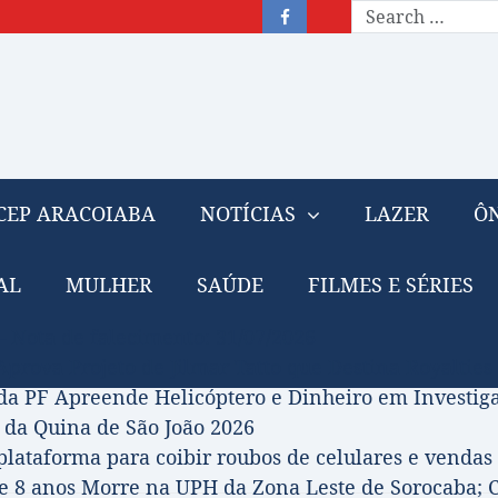
CEP ARACOIABA
NOTÍCIAS
LAZER
ÔN
AL
MULHER
SAÚDE
FILMES E SÉRIES
– Nota de falecimento: 31/07/2026
prova Projeto de Jilmar Tatto que Destina Royalties
da PF Apreende Helicóptero e Dinheiro em Investi
 da Quina de São João 2026
 plataforma para coibir roubos de celulares e vendas 
 8 anos Morre na UPH da Zona Leste de Sorocaba; C