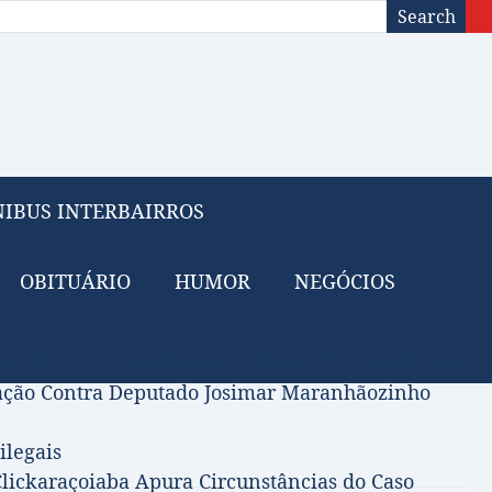
Search
IBUS INTERBAIRROS
OBITUÁRIO
HUMOR
NEGÓCIOS
 do Petróleo para Financiar Tarifa Zero no Transport
gação Contra Deputado Josimar Maranhãozinho
ilegais
lickaraçoiaba Apura Circunstâncias do Caso