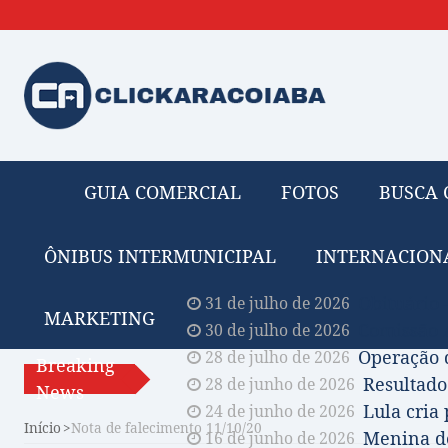
GUIA COMERCIAL
FOTOS
BUSCA 
ÔNIBUS INTERMUNICIPAL
INTERNACION
Obituário 
31 de julho de 2026
MARKETING
Comissão A
30 de julho de 2026
Operação 
28 de julho de 2026
Breaking
Resultado
28 de junho de 2026
News
Lula cria
24 de junho de 2026
Início
Nota de falecimento 11/10/20
Menina de
16 de junho de 2026