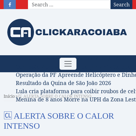
Search
Obituário – Nota de falecimento: 31/07/2026
Toggle
Comissão Aprova Projeto de Jilmar Tatto que D
navigation
Operação da PF Apreende Helicóptero e Dinh
Resultado da Quina de São João 2026
Lula cria plataforma para coibir roubos de cel
Início
🆑 ALERTA SOBRE O CALOR INTENSO
Menina de 8 anos Morre na UPH da Zona Leste
🆑 ALERTA SOBRE O CALOR
INTENSO