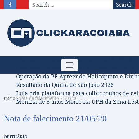
Search
Obituário – Nota de falecimento: 31/07/2026
Toggle
Comissão Aprova Projeto de Jilmar Tatto que D
navigation
Operação da PF Apreende Helicóptero e Dinh
Resultado da Quina de São João 2026
Lula cria plataforma para coibir roubos de cel
Início
Nota de falecimento 21/05/20
Menina de 8 anos Morre na UPH da Zona Leste
Nota de falecimento 21/05/20
OBITUÁRIO