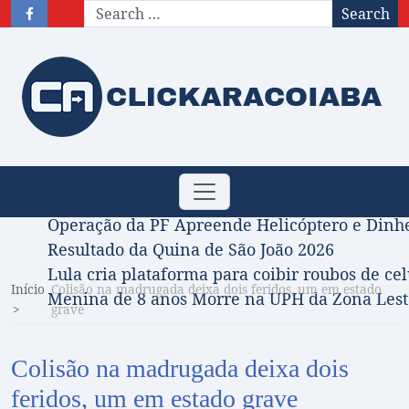
Search
Obituário – Nota de falecimento: 31/07/2026
Toggle
Comissão Aprova Projeto de Jilmar Tatto que D
navigation
Operação da PF Apreende Helicóptero e Dinh
Resultado da Quina de São João 2026
Lula cria plataforma para coibir roubos de cel
Início
Colisão na madrugada deixa dois feridos, um em estado
Menina de 8 anos Morre na UPH da Zona Leste
grave
Colisão na madrugada deixa dois
feridos, um em estado grave