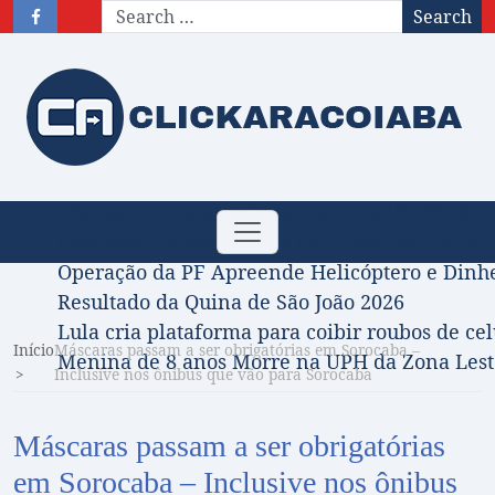
Search
Obituário – Nota de falecimento: 31/07/2026
Toggle
Comissão Aprova Projeto de Jilmar Tatto que D
navigation
Operação da PF Apreende Helicóptero e Dinh
Resultado da Quina de São João 2026
Lula cria plataforma para coibir roubos de cel
Início
Máscaras passam a ser obrigatórias em Sorocaba –
Menina de 8 anos Morre na UPH da Zona Leste
Inclusive nos ônibus que vão para Sorocaba
Máscaras passam a ser obrigatórias
em Sorocaba – Inclusive nos ônibus