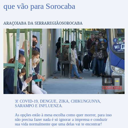
que vão para Sorocaba
ARAÇOIABA DA SERRA
REGIÃO
SOROCABA
☠️ COVID-19, DENGUE, ZIKA, CHIKUNGUNYA,
SARAMPO E INFLUENZA.
As opções estão à mesa escolha como quer morrer, para isso
não precisa fazer nada é só ignorar a imprensa e conduzir
sua vida normalmente que uma delas vai te encontrar!