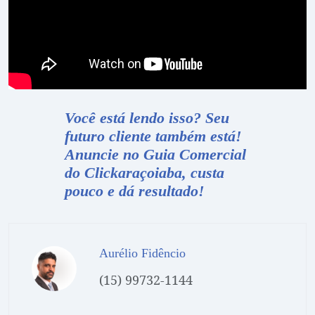
Você está lendo isso? Seu
futuro cliente também está!
Anuncie no Guia
Comercial
do Clickaraçoiaba, custa
pouco e dá resultado!
Aurélio Fidêncio
(15) 99732-1144