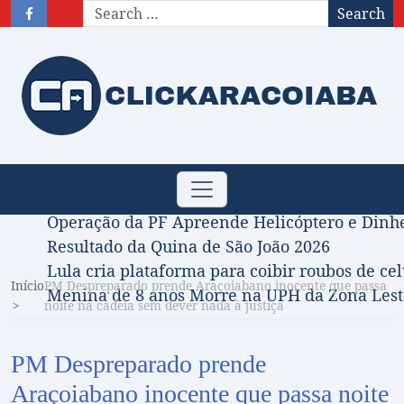
Search
Obituário – Nota de falecimento: 31/07/2026
Toggle
Comissão Aprova Projeto de Jilmar Tatto que D
navigation
Operação da PF Apreende Helicóptero e Dinh
Resultado da Quina de São João 2026
Lula cria plataforma para coibir roubos de cel
Início
PM Despreparado prende Araçoiabano inocente que passa
Menina de 8 anos Morre na UPH da Zona Leste
noite na cadeia sem dever nada à justiça
PM Despreparado prende
Araçoiabano inocente que passa noite