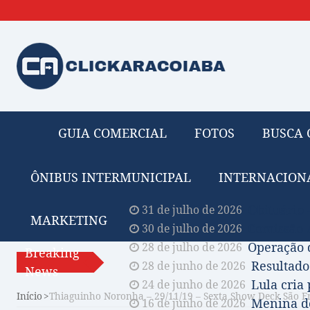
GUIA COMERCIAL
FOTOS
BUSCA 
ÔNIBUS INTERMUNICIPAL
INTERNACION
Obituário 
31 de julho de 2026
MARKETING
Comissão A
30 de julho de 2026
Operação 
28 de julho de 2026
Breaking
Resultado
28 de junho de 2026
News
Lula cria
24 de junho de 2026
Início
Thiaguinho Noronha – 29/11/19 – Sexta Show Deck São F
Menina de
16 de junho de 2026