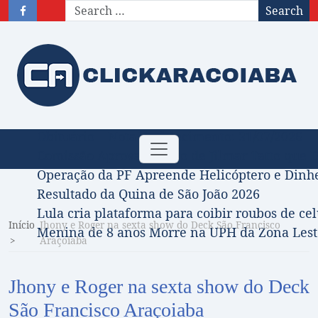
Search
Obituário – Nota de falecimento: 31/07/2026
Toggle
Comissão Aprova Projeto de Jilmar Tatto que D
navigation
Operação da PF Apreende Helicóptero e Dinh
Resultado da Quina de São João 2026
Lula cria plataforma para coibir roubos de cel
Início
Jhony e Roger na sexta show do Deck São Francisco
Menina de 8 anos Morre na UPH da Zona Leste
Araçoiaba
Jhony e Roger na sexta show do Deck
São Francisco Araçoiaba