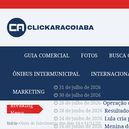
GUIA COMERCIAL
FOTOS
BUSCA 
ÔNIBUS INTERMUNICIPAL
INTERNACION
Obituário 
31 de julho de 2026
MARKETING
Comissão A
30 de julho de 2026
Operação 
28 de julho de 2026
Breaking
Resultado
28 de junho de 2026
News
Lula cria
24 de junho de 2026
Início
Nota de falecimento dos dias 10 e 11/11/19
Menina de
16 de junho de 2026