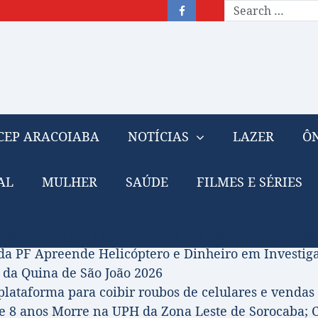
CEP ARACOIABA
NOTÍCIAS
LAZER
ÔN
AL
MULHER
SAÚDE
FILMES E SÉRIES
– Nota de falecimento: 31/07/2026
prova Projeto de Jilmar Tatto que Destina Royalties
da PF Apreende Helicóptero e Dinheiro em Investi
 da Quina de São João 2026
 plataforma para coibir roubos de celulares e vendas 
 8 anos Morre na UPH da Zona Leste de Sorocaba; C