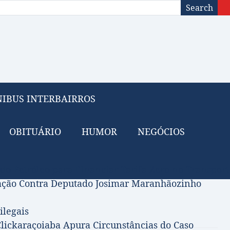
Search
IBUS INTERBAIRROS
OBITUÁRIO
HUMOR
NEGÓCIOS
 do Petróleo para Financiar Tarifa Zero no Transport
gação Contra Deputado Josimar Maranhãozinho
ilegais
lickaraçoiaba Apura Circunstâncias do Caso