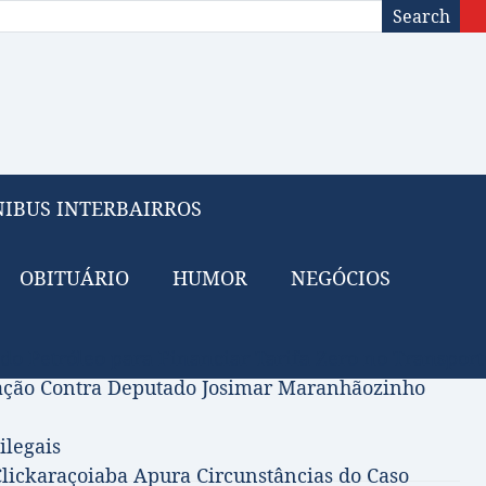
Search
IBUS INTERBAIRROS
OBITUÁRIO
HUMOR
NEGÓCIOS
 do Petróleo para Financiar Tarifa Zero no Transport
gação Contra Deputado Josimar Maranhãozinho
ilegais
lickaraçoiaba Apura Circunstâncias do Caso