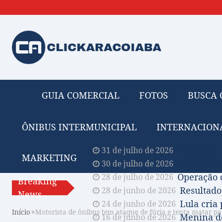
GUIA COMERCIAL
FOTOS
BUSCA 
ÔNIBUS INTERMUNICIPAL
INTERNACION
Obituário 
31 de julho de 2026
MARKETING
Comissão A
30 de julho de 2026
Operação 
28 de julho de 2026
Breaking
Resultado
28 de junho de 2026
News
Lula cria
24 de junho de 2026
Início
Motorista de ônibus tem ataque de fúria e tenta matar pas
Menina de
16 de junho de 2026