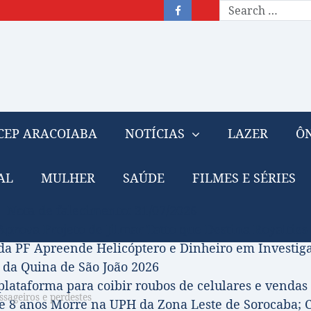
CEP ARACOIABA
NOTÍCIAS
LAZER
ÔN
AL
MULHER
SAÚDE
FILMES E SÉRIES
– Nota de falecimento: 31/07/2026
prova Projeto de Jilmar Tatto que Destina Royalties
da PF Apreende Helicóptero e Dinheiro em Investi
 da Quina de São João 2026
 plataforma para coibir roubos de celulares e vendas 
sageiros e perdestes
 8 anos Morre na UPH da Zona Leste de Sorocaba; C