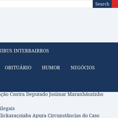
Search
IBUS INTERBAIRROS
OBITUÁRIO
HUMOR
NEGÓCIOS
 do Petróleo para Financiar Tarifa Zero no Transport
gação Contra Deputado Josimar Maranhãozinho
ilegais
lickaraçoiaba Apura Circunstâncias do Caso