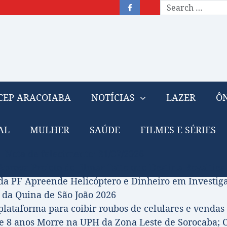
CEP ARACOIABA
NOTÍCIAS
LAZER
ÔN
AL
MULHER
SAÚDE
FILMES E SÉRIES
– Nota de falecimento: 31/07/2026
prova Projeto de Jilmar Tatto que Destina Royalties
da PF Apreende Helicóptero e Dinheiro em Investi
 da Quina de São João 2026
 plataforma para coibir roubos de celulares e vendas 
 8 anos Morre na UPH da Zona Leste de Sorocaba; C