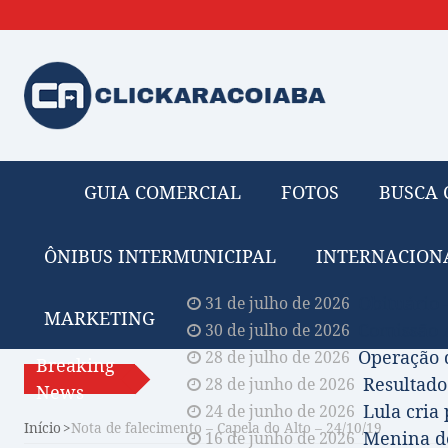
GUIA COMERCIAL
FOTOS
BUSCA 
ÔNIBUS INTERMUNICIPAL
INTERNACION
Obituário 
31 de julho de 2026
MARKETING
Comissão A
30 de julho de 2026
Operação 
28 de julho de 2026
Breaking
Resultado
28 de junho de 2026
News
Lula cria
24 de junho de 2026
Início
Nota de falecimento – Capela do Alto – 24/10/19
Menina de
16 de junho de 2026