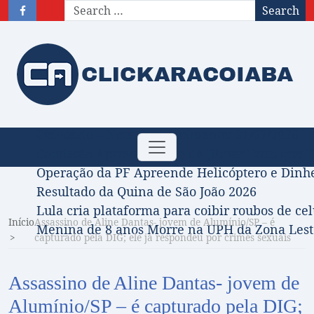
Search
Obituário – Nota de falecimento: 31/07/2026
Toggle
Comissão Aprova Projeto de Jilmar Tatto que D
navigation
Operação da PF Apreende Helicóptero e Dinh
Resultado da Quina de São João 2026
Lula cria plataforma para coibir roubos de cel
Início
Assassino de Aline Dantas- jovem de Alumínio/SP – é
Menina de 8 anos Morre na UPH da Zona Leste
capturado pela DIG; ele já respondeu por crimes sexuais
Assassino de Aline Dantas- jovem de
Alumínio/SP – é capturado pela DIG;