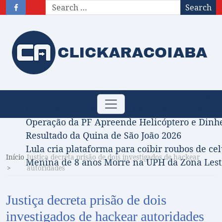
Search
Obituário – Nota de falecimento: 31/07/2026
Toggle
Comissão Aprova Projeto de Jilmar Tatto que D
navigation
Operação da PF Apreende Helicóptero e Dinh
Resultado da Quina de São João 2026
Lula cria plataforma para coibir roubos de cel
Início
Justiça decreta prisão de dois investigados de hackear
Menina de 8 anos Morre na UPH da Zona Leste
autoridades
Justiça decreta prisão de dois
investigados de hackear autoridades