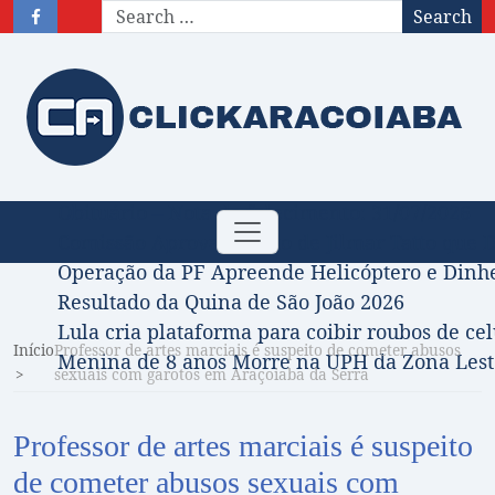
Search
Obituário – Nota de falecimento: 31/07/2026
Toggle
Comissão Aprova Projeto de Jilmar Tatto que D
navigation
Operação da PF Apreende Helicóptero e Dinh
Resultado da Quina de São João 2026
Lula cria plataforma para coibir roubos de cel
Início
Professor de artes marciais é suspeito de cometer abusos
Menina de 8 anos Morre na UPH da Zona Leste
sexuais com garotos em Araçoiaba da Serra
Professor de artes marciais é suspeito
de cometer abusos sexuais com