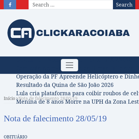
Search
Obituário – Nota de falecimento: 31/07/2026
Toggle
Comissão Aprova Projeto de Jilmar Tatto que D
navigation
Operação da PF Apreende Helicóptero e Dinh
Resultado da Quina de São João 2026
Lula cria plataforma para coibir roubos de cel
Início
Nota de falecimento 28/05/19
Menina de 8 anos Morre na UPH da Zona Leste
Nota de falecimento 28/05/19
OBITUÁRIO