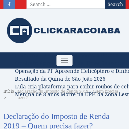
Search
Obituário – Nota de falecimento: 31/07/2026
Toggle
Comissão Aprova Projeto de Jilmar Tatto que D
navigation
Operação da PF Apreende Helicóptero e Dinh
Resultado da Quina de São João 2026
Lula cria plataforma para coibir roubos de cel
Início
Declaração do Imposto de Renda 2019 – Quem precisa
Menina de 8 anos Morre na UPH da Zona Leste
fazer?
Declaração do Imposto de Renda
2019 – Quem precisa fazer?